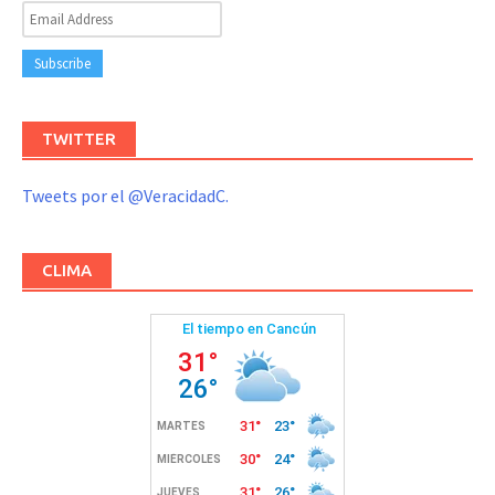
TWITTER
Tweets por el @VeracidadC.
CLIMA