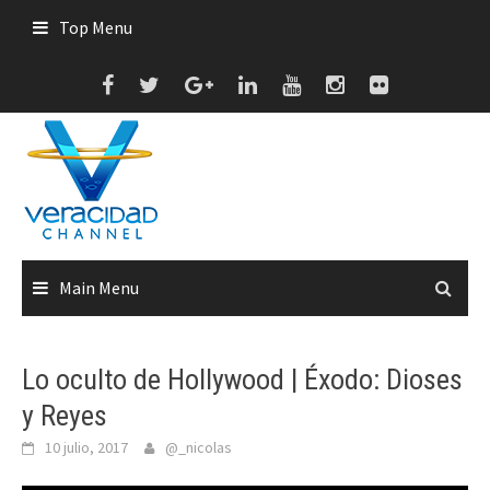
Skip
Top Menu
to
content
Main Menu
Lo oculto de Hollywood | Éxodo: Dioses
y Reyes
10 julio, 2017
@_nicolas