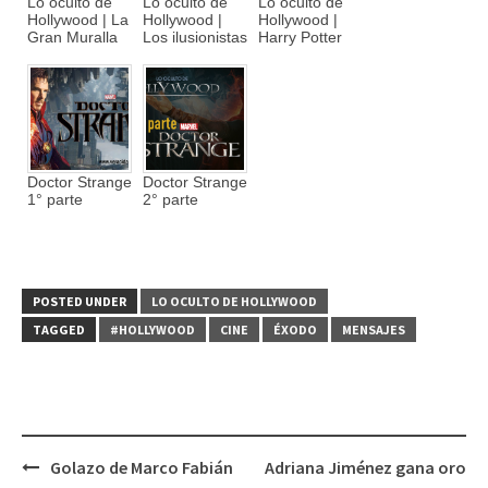
Lo oculto de
Lo oculto de
Lo oculto de
Hollywood | La
Hollywood |
Hollywood |
Gran Muralla
Los ilusionistas
Harry Potter
Doctor Strange
Doctor Strange
1° parte
2° parte
POSTED UNDER
LO OCULTO DE HOLLYWOOD
TAGGED
#HOLLYWOOD
CINE
ÉXODO
MENSAJES
Golazo de Marco Fabián
Adriana Jiménez gana oro
Post