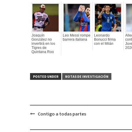
Joaquín
Leo Messi rompe
Leonardo
Alle
González no
barrera italiana
Bonucci firma
cont
invertirá en los
con el Milán
Juv
Tigres de
202
Quintana Roo
POSTED UNDER
NOTAS DE INVESTIGACIÓN
Contigo a todas partes
Post
navigation