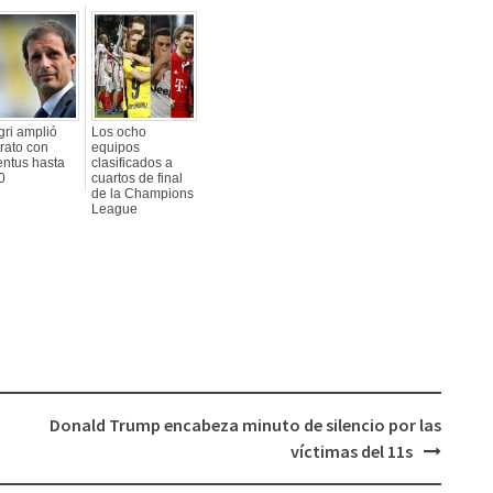
gri amplió
Los ocho
rato con
equipos
entus hasta
clasificados a
0
cuartos de final
de la Champions
League
Donald Trump encabeza minuto de silencio por las
víctimas del 11s