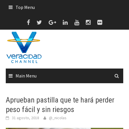
Skip
Top Menu
to
content
Main Menu
Aprueban pastilla que te hará perder
peso fácil y sin riesgos
31 agosto, 2018
@_nicolas