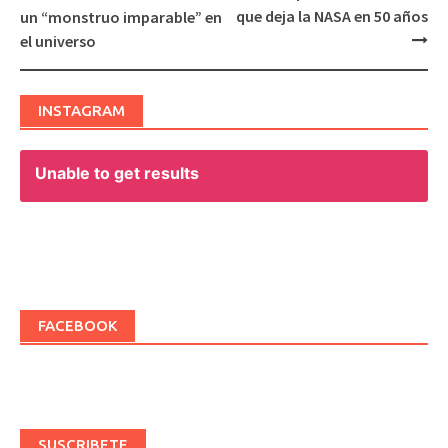
Post
que deja la NASA en 50 años
un “monstruo imparable” en
navigation
el universo
INSTAGRAM
Unable to get results
FACEBOOK
SUSCRIBETE