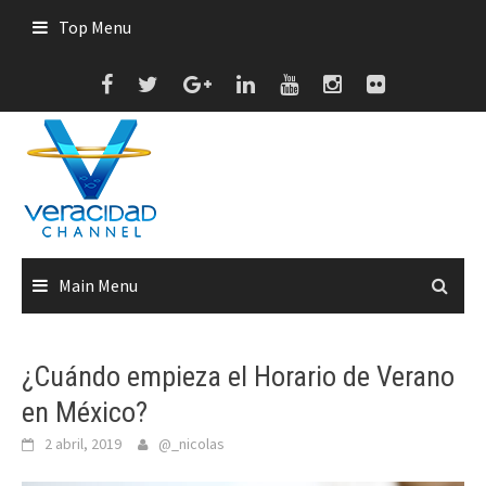
Skip
Top Menu
to
content
Main Menu
¿Cuándo empieza el Horario de Verano
en México?
2 abril, 2019
@_nicolas