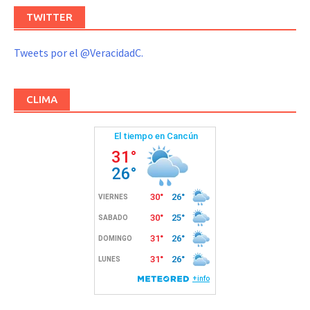
TWITTER
Tweets por el @VeracidadC.
CLIMA