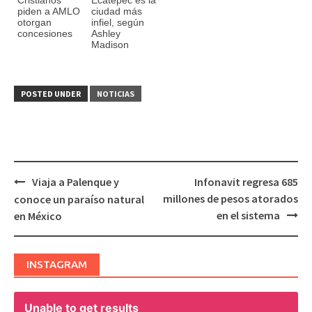
piden a AMLO
ciudad más
otorgan
infiel, según
concesiones
Ashley
Madison
POSTED UNDER
NOTICIAS
Viaja a Palenque y
Infonavit regresa 685
Post
millones de pesos atorados
conoce un paraíso natural
navigation
en el sistema
en México
INSTAGRAM
Unable to get results