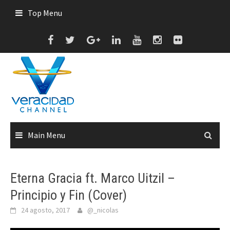
Skip
Top Menu
to
content
Main Menu
Eterna Gracia ft. Marco Uitzil –
Principio y Fin (Cover)
24 agosto, 2017
@_nicolas