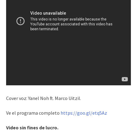
Cover voz: Yanel Noh ft. Marco Uitzil.
Ve el programa completo
https://goo.gl/etq5Az
Video sin fines de lucro.