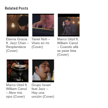
Related Posts
Eterna Gracia
Yanel Noh –
Marco Uitzil ft.
ft. Jazz Chan –
Vives en mi
William Canul
Resplandece
(Cover)
– Cuando allá
(Cover)
se pase lista
(Cover)
Marco Uitzil ft.
Grupo Israel
William Canul
feat Jazz –
– Abre mis
Hay una
ojos (Cover)
unción (Cover)