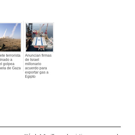
te terrorista
Anuncian firmas
tinado a
de Israel
el golpea
millonario
uela de Gaza
acuerdo para
exportar gas a
Egipto