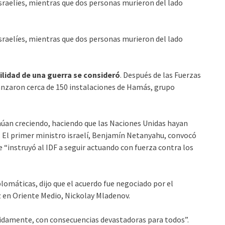
israelíes, mientras que dos personas murieron del lado
israelíes, mientras que dos personas murieron del lado
ilidad de una guerra se consideró
. Después de las Fuerzas
lcanzaron cerca de 150 instalaciones de Hamás, grupo
núan creciendo, haciendo que las Naciones Unidas hayan
lí. El primer ministro israelí, Benjamín Netanyahu, convocó
 e “instruyó al IDF a seguir actuando con fuerza contra los
plomáticas, dijo que el acuerdo fue negociado por el
z en Oriente Medio, Nickolay Mladenov.
ápidamente, con consecuencias devastadoras para todos”.