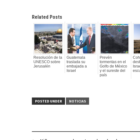
Related Posts
Resolución de la
Guatemala
Prevén
Cohe
UNESCO sobre
traslada su
tormentas en el
des
Jerusalén
embajada a
Golfo de México
Isra
Israel
y el sureste del
esc
país
POSTED UNDER
NOTICIAS