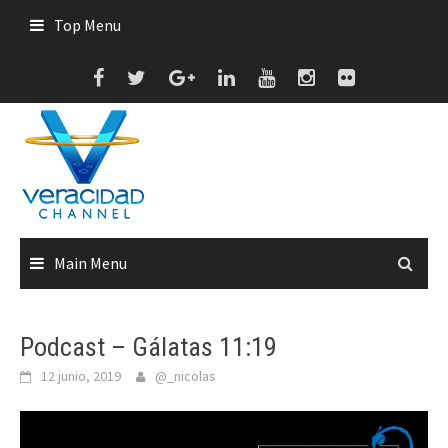
Skip
Top Menu
to
content
Main Menu
Podcast – Gálatas 11:19
12 junio, 2019
@_nicolas