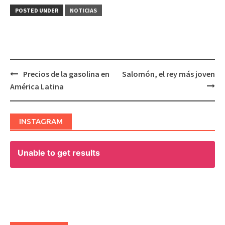
POSTED UNDER
NOTICIAS
Precios de la gasolina en
Salomón, el rey más joven
Post
América Latina
navigation
INSTAGRAM
Unable to get results