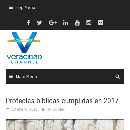
Skip
Top Menu
to
content
Main Menu
Profecías bíblicas cumplidas en 2017
19 enero, 2018
@_nicolas