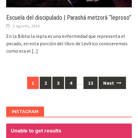
Escuela del discipulado | Parashá metzorá “leproso”
2 agosto, 2018
En la Biblia la lepra es una enfermedad que representa el
pecado, en esta porción del libro de Levítico conoceremos
como era el
[...]
1
2
3
4
…
13
Next
Posts
navigation
INSTAGRAM
Unable to get results