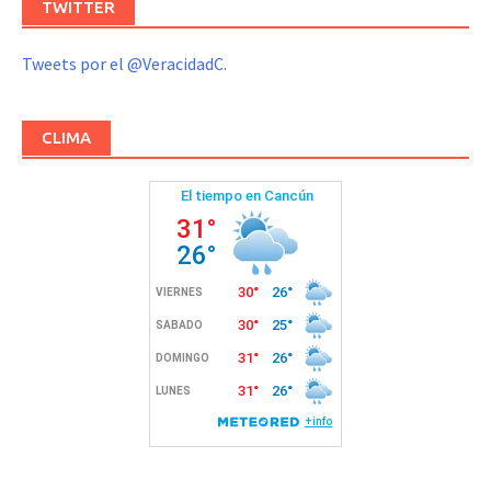
TWITTER
Tweets por el @VeracidadC.
CLIMA