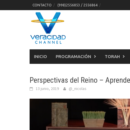
Skip
CONTACTO
(998)2556853 / 2556864
to
content
INICIO
PROGRAMACIÓN
TORAH
Perspectivas del Reino – Aprende
13 junio, 2019
@_nicolas