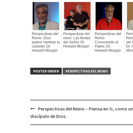
Perspectivas del
Perspectivas del
Perspectivas del
Pers
Reino: Dios
reino: Las fiestas
Reino:
Rei
quiere cambiar tu
del Señor, Dr.
Conociendo al
ser 
carácter, Dr.
Howard Morgan
Padre, Dr.
Dr.
Howard Morgan
Howard Morgan
Mor
POSTED UNDER
PERSPECTIVAS DEL REINO
Perspectivas del Reino – Piensa en ti, como u
Post
discípulo de Dios.
navigation