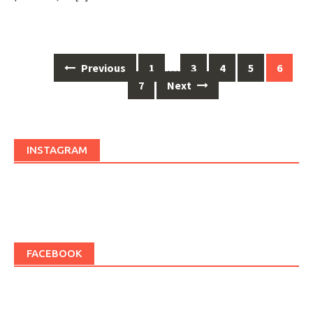
Previous
1
…
3
4
5
6
Posts
7
Next
navigation
INSTAGRAM
FACEBOOK