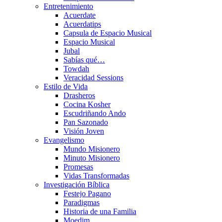
Entretenimiento
Acuerdate
Acuerdatips
Capsula de Espacio Musical
Espacio Musical
Jubal
Sabías qué…
Towdah
Veracidad Sessions
Estilo de Vida
Drasheros
Cocina Kosher
Escudriñando Ando
Pan Sazonado
Visión Joven
Evangelismo
Mundo Misionero
Minuto Misionero
Promesas
Vidas Transformadas
Investigación Bíblica
Festejo Pagano
Paradigmas
Historia de una Familia
Moedim