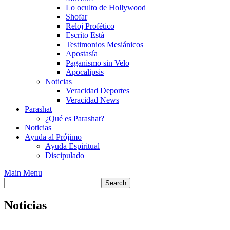
Lo oculto de Hollywood
Shofar
Reloj Profético
Escrito Está
Testimonios Mesiánicos
Apostasía
Paganismo sin Velo
Apocalipsis
Noticias
Veracidad Deportes
Veracidad News
Parashat
¿Qué es Parashat?
Noticias
Ayuda al Prójimo
Ayuda Espiritual
Discipulado
Main Menu
Noticias