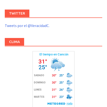
TWITTER
Tweets por el @VeracidadC.
CLIMA