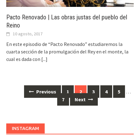
Pacto Renovado | Las obras justas del pueblo del
Reino
10 agosto, 2017
En este episodio de “Pacto Renovado” estudiaremos la
cuarta sección de la promulgación del Rey en el monte, la
cual es dada con
[...]
Previous
1
2
3
4
5
…
Posts
7
Next
navigation
INSTAGRAM