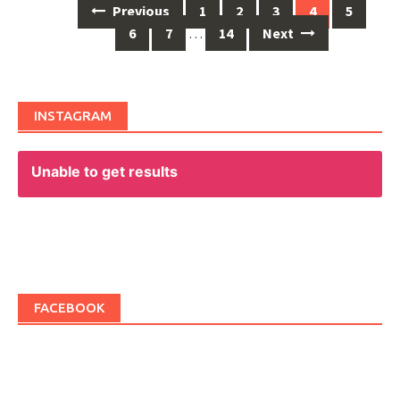
Previous
1
2
3
4
5
Posts
6
7
…
14
Next
navigation
INSTAGRAM
Unable to get results
FACEBOOK