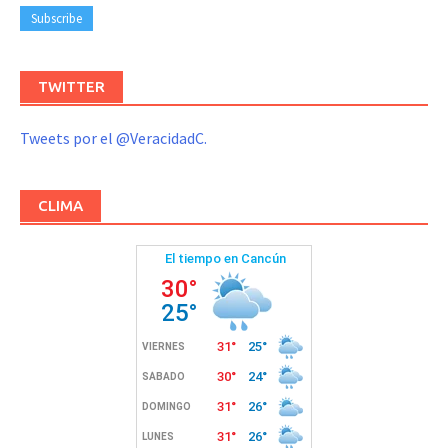
TWITTER
Tweets por el @VeracidadC.
CLIMA