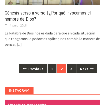
Génesis verso a verso | ¿Por qué invocamos el
nombre de Dios?
4 junio, 2018
La Palabra de Dios nos es dada para que en cada situación
que tengamos la podamos aplicar, nos cambia la manera de
pensar,
[...]
Previous
1
2
3
Next
Posts
navigation
INSTAGRAM
Unable to get results