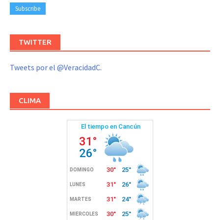
TWITTER
Tweets por el @VeracidadC.
CLIMA