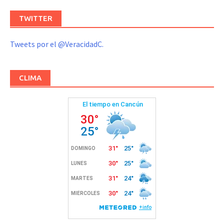
TWITTER
Tweets por el @VeracidadC.
CLIMA