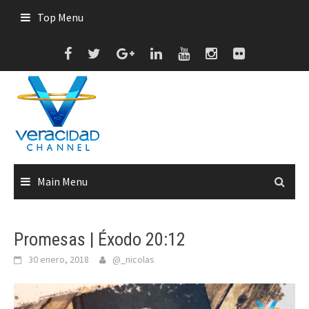
Skip
Top Menu
to
content
Main Menu
Promesas | Éxodo 20:12
30 enero, 2018
@_nicolas