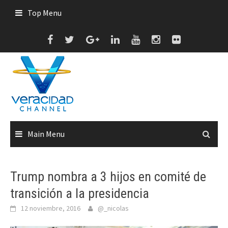
Skip
Top Menu
to
content
Main Menu
Trump nombra a 3 hijos en comité de
transición a la presidencia
12 noviembre, 2016
@_nicolas