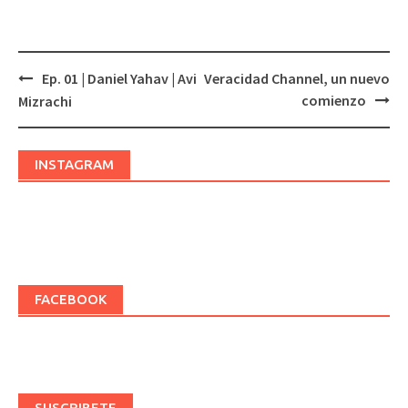
Ep. 01 | Daniel Yahav | Avi
Veracidad Channel, un nuevo
Post
comienzo
Mizrachi
navigation
INSTAGRAM
FACEBOOK
SUSCRIBETE