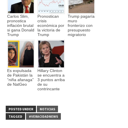
Carlos Slim,
Pronostican
Trump pagaría
pronostica
crisis
muro
inflación brutal
económica por
fronterizo con
si gana Donald
la victoria de
presupuesto
Trump
Trump
migratorio
Es expulsada
Hillary Clinton
de Pakistán la
se encuentra a
“niña afanaga”
3 puntos arriba
de NatGeo
de su
contrincante
POSTED UNDER
NOTICIAS
TAGGED
#VERACIDADNEWS