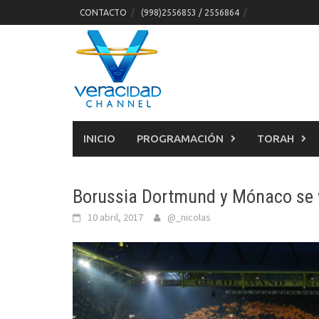
Skip
CONTACTO
(998)2556853 / 2556864
to
content
INICIO
PROGRAMACIÓN
TORAH
Borussia Dortmund y Mónaco se 
10 abril, 2017
@_nicolas