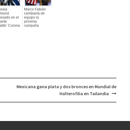
ussia
Marco Fabián
tmund
cambiaría de
resado en el
equipo la
cante
próxima
atito’ Corona
campaña
Mexicana gana plata y dos bronces en Mundial de
Halterofilia en Tailandia