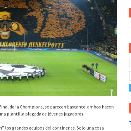
e final de la Champions, se parecen bastante: ambos hacen
una plantilla plagada de jóvenes jugadores.
T
n” los grandes equipos del continente. Solo una cosa