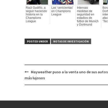
Raúl Gudiño, a
Las ‘cenicientas’
Intensas
Bor
seguir haciendo
en Champions
medidas de
Dor
historia en la
League
seguridad en
inte
Champions
estadios de
ata
League
futbol de Munich
‘Tec
y Dortmund
POSTED UNDER
NOTAS DE INVESTIGACIÓN
Mayweather puso a la venta uno de sus autos
Post
más lujosos
navigation