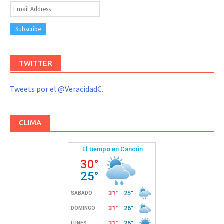
TWITTER
Tweets por el @VeracidadC.
CLIMA