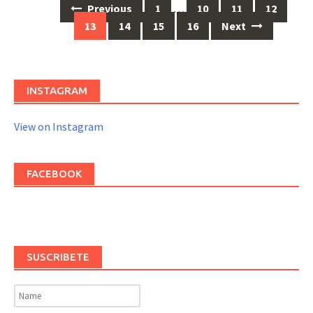
Previous
1
…
10
11
12
Posts
13
14
15
16
Next
navigation
INSTAGRAM
View on Instagram
FACEBOOK
SUSCRIBETE