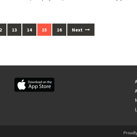
2
13
14
15
16
Next
A
A
M
Proudl