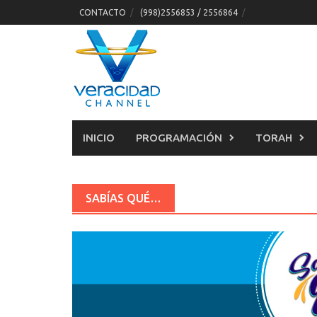
Skip
CONTACTO
(998)2556853 / 2556864
to
content
INICIO
PROGRAMACIÓN
TORAH
SABÍAS QUÉ…