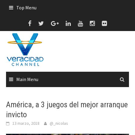
Skip
Top Menu
to
content
Main Menu
América, a 3 juegos del mejor arranque
invicto
13 marzo, 2018
@_nicolas