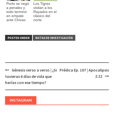
Porto se negó
Los Tigres
a penales y
visitan a los
todo terminó
Rayados en el
en empate
clásico del
ante Chivas
norte
POSTED UNDER
NOTAS DE INVESTIGACIÓN
Génesis verso a verso | ¿Si
Prédica Ep. 107 | Apocalipsis
Post
2:22
tuvieras 6 días de vida que
navigation
harías con ese tiempo?
INSTAGRAM