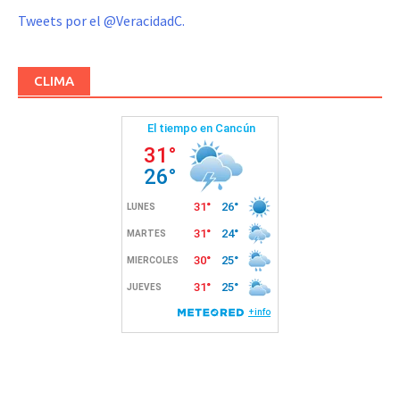
Tweets por el @VeracidadC.
CLIMA