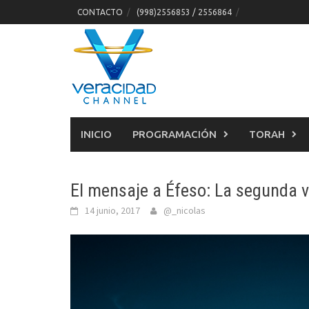
Skip
CONTACTO
(998)2556853 / 2556864
to
content
INICIO
PROGRAMACIÓN
TORAH
El mensaje a Éfeso: La segunda 
14 junio, 2017
@_nicolas