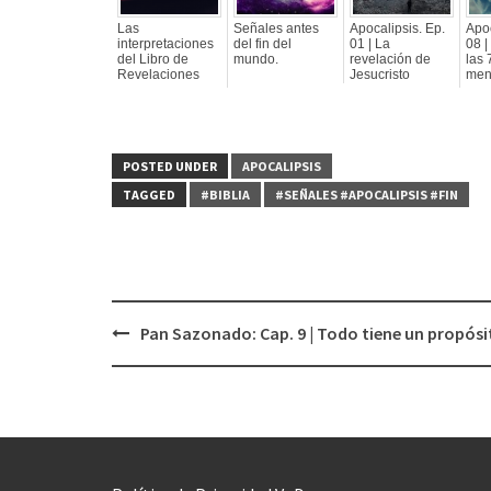
Las
Señales antes
Apocalipsis. Ep.
Apoc
interpretaciones
del fin del
01 | La
08 |
del Libro de
mundo.
revelación de
las 
Revelaciones
Jesucristo
mens
POSTED UNDER
APOCALIPSIS
TAGGED
#BIBLIA
#SEÑALES #APOCALIPSIS #FIN
Pan Sazonado: Cap. 9 | Todo tiene un propósi
Post
navigation