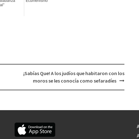
 alabanza
Ecumenismo
al”
¡Sabías Que! A los judíos que habitaron con los
moros se les conocía como sefaradíes
A
A