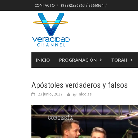
Skip
CONTACTO
(998)2556853 / 2556864
to
content
INICIO
PROGRAMACIÓN
TORAH
Apóstoles verdaderos y falsos
23 junio, 2017
@_nicolas