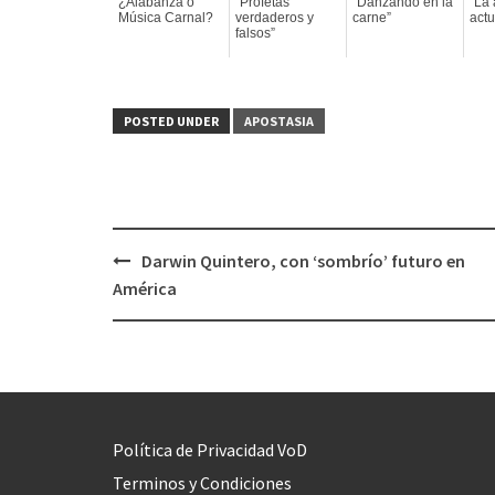
¿Alabanza o
“Profetas
“Danzando en la
“La
Música Carnal?
verdaderos y
carne”
actu
falsos”
POSTED UNDER
APOSTASIA
Darwin Quintero, con ‘sombrío’ futuro en
Post
América
navigation
Política de Privacidad VoD
Terminos y Condiciones