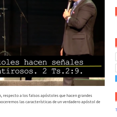
n, respecto a los falsos apóstoles que hacen grandes
oceremos las características de un verdadero apóstol de
T