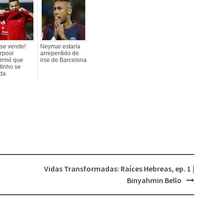
 se vende!
Neymar estaría
rpool
arrepentido de
firmó que
irse de Barcelona
tinho se
da
Vidas Transformadas: Raíces Hebreas, ep. 1 |
Binyahmin Bello