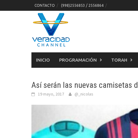
Skip
CONTACTO
(998)2556853 / 2556864
to
content
INICIO
PROGRAMACIÓN
TORAH
Así serán las nuevas camisetas d
19 mayo, 2017
@_nicolas