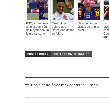
PSG, expectante
Yerry Mina
Neymar recibe
¡No
ante la decisión
quiere que
visitas de primer
Live
de Neymar en un
Barcelona defina
nivel
con
futuro cercano
su futuro
Cou
que
POSTED UNDER
NOTAS DE INVESTIGACIÓN
Posibles adiós de mexicanos en Europa
Post
navigation