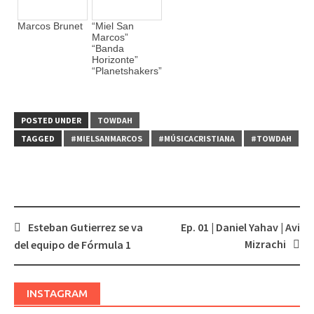
Marcos Brunet
“Miel San
Marcos”
“Banda
Horizonte”
“Planetshakers”
POSTED UNDER
TOWDAH
TAGGED
#MIELSANMARCOS
#MÚSICACRISTIANA
#TOWDAH
Esteban Gutierrez se va
Ep. 01 | Daniel Yahav | Avi
Post
Mizrachi
del equipo de Fórmula 1
navigation
INSTAGRAM