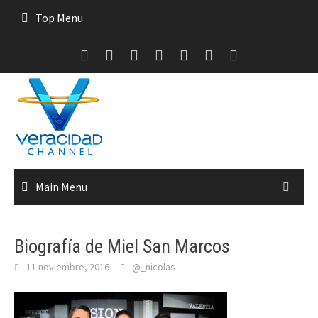
Skip
Top Menu
to
content
Main Menu
Biografía de Miel San Marcos
11 noviembre, 2016
@_nicolas