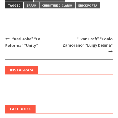
TAGGED
BARAK
CHRISTINE D'CLARIO
ERICK PORTA
“Kari Jobe” “La
“Evan Craft” “Coalo
Post
Zamorano” “Luigy Delima”
Reforma” “Unity”
navigation
INSTAGRAM
FACEBOOK