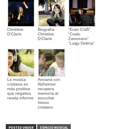
Christine
Biografía
“Evan Craft”
D’Clario
Christine
“Coalo
D’Clario
Zamorano”
“Luigy Delima”
La música
Anciana con
cristiana es
Alzheimer
más positiva
recupera
que negativa
memoria al
revela informe
escuchar
himno
cristiano.
POSTED UNDER
ESPACIO MUSICAL