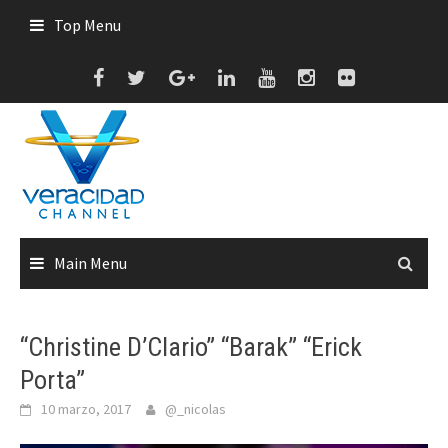
Skip
Top Menu
to
content
Main Menu
“Christine D’Clario” “Barak” “Erick
Porta”
10 marzo, 2017
@_nicolas