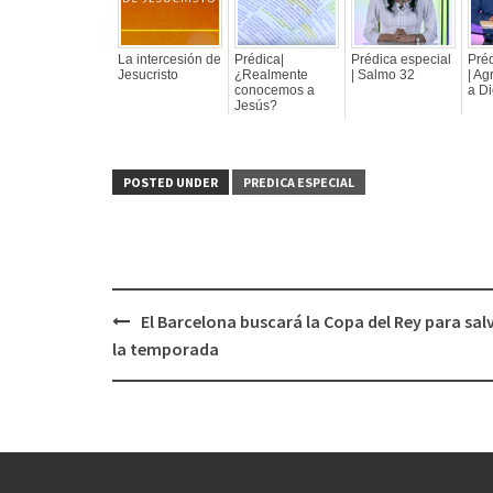
La intercesión de
Prédica|
Prédica especial
Préd
Jesucristo
¿Realmente
| Salmo 32
| Ag
conocemos a
a D
Jesús?
POSTED UNDER
PREDICA ESPECIAL
El Barcelona buscará la Copa del Rey para sal
Post
la temporada
navigation