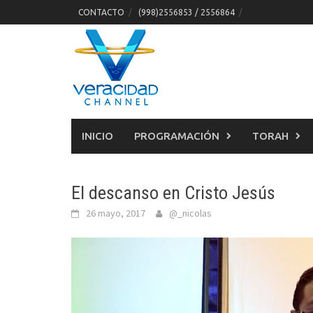
Skip
CONTACTO
(998)2556853 / 2556864
to
content
INICIO
PROGRAMACIÓN
TORAH
El descanso en Cristo Jesús
26 mayo, 2017
@_nicolas