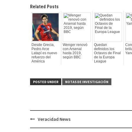
Related Posts
Desde Grecia,
Wenger renovó
Quedan
Cor
Pedro Arce
con Arsenal
definidos los
bril
Latapí es nuevo
hasta 2019,
Octavos de Final
Yan
refuerzo del
según BBC
de la Europa
América
League
POSTED UNDER
NOTAS DE INVESTIGACIÓN
Veracidad News
Post
navigation