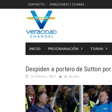
Skip
CONTACTO
(998)2556853 / 2556864
to
content
INICIO
PROGRAMACIÓN
TORAH
Despiden a portero de Sutton por
21 febrero, 2017
@_nicolas