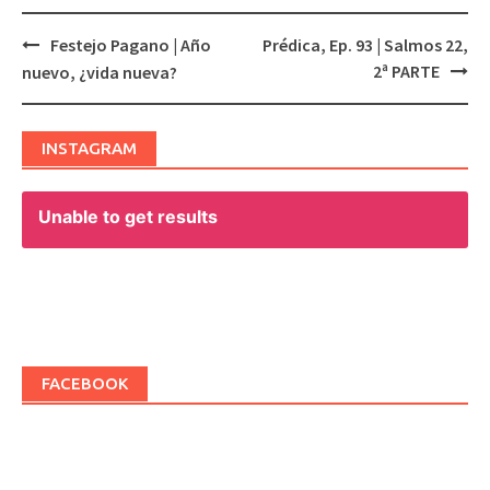
Festejo Pagano | Año
Prédica, Ep. 93 | Salmos 22,
Post
2ª PARTE
nuevo, ¿vida nueva?
navigation
INSTAGRAM
Unable to get results
FACEBOOK