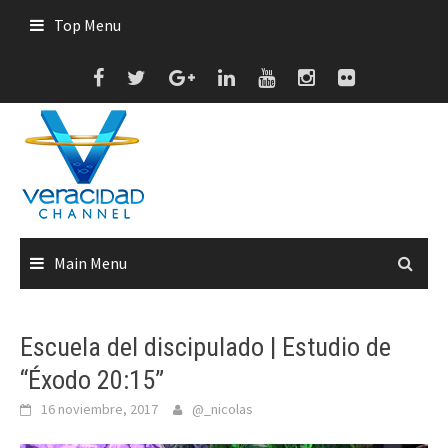
Skip
Top Menu
to
content
Main Menu
Escuela del discipulado | Estudio de
“Éxodo 20:15”
16 noviembre, 2017
@_nicolas