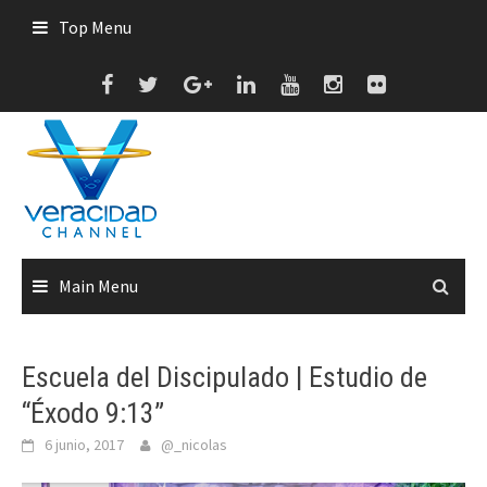
Skip
Top Menu
to
content
Main Menu
Escuela del Discipulado | Estudio de
“Éxodo 9:13”
6 junio, 2017
@_nicolas