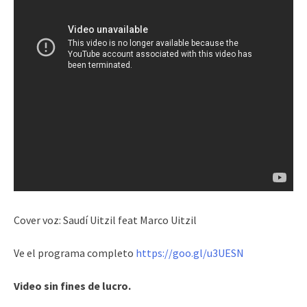
Cover voz: Saudí Uitzil feat Marco Uitzil
Ve el programa completo
https://goo.gl/u3UESN
Video sin fines de lucro.