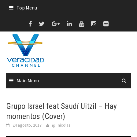
Skip
Top Menu
to
content
Main Menu
Grupo Israel feat Saudí Uitzil – Hay
momentos (Cover)
24 agosto, 2017
@_nicolas