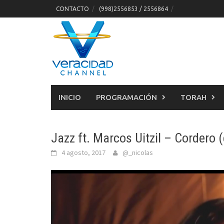
Skip
CONTACTO
(998)2556853 / 2556864
to
content
INICIO
PROGRAMACIÓN
TORAH
Jazz ft. Marcos Uitzil – Cordero 
4 agosto, 2017
@_nicolas