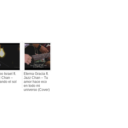
o Israel ft.
Eterna Gracia ft.
z Chan –
Jazz Chan – Tu
ando el sol
amor hace eco
en todo mi
universo (Cover)