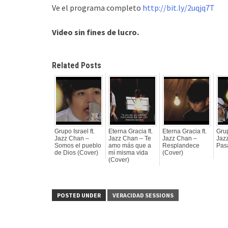
Ve el programa completo
http://bit.ly/2uqjq7T
Video sin fines de lucro.
Related Posts
Grupo Israel ft.
Eterna Gracia ft.
Eterna Gracia ft.
Grup
Jazz Chan –
Jazz Chan – Te
Jazz Chan –
Jaz
Somos el pueblo
amo más que a
Resplandece
Pas
de Dios (Cover)
mí misma vida
(Cover)
(Cover)
POSTED UNDER
VERACIDAD SESSIONS