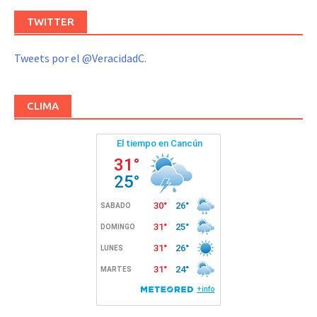
TWITTER
Tweets por el @VeracidadC.
CLIMA