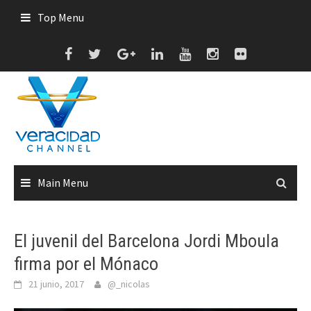
Skip
Top Menu
to
content
Main Menu
El juvenil del Barcelona Jordi Mboula
firma por el Mónaco
21 junio, 2017
@_nicolas