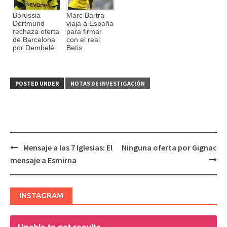
Borussia
Marc Bartra
Dortmund
viaja a España
rechaza oferta
para firmar
de Barcelona
con el real
por Dembelé
Betis
POSTED UNDER
NOTAS DE INVESTIGACIÓN
Mensaje a las 7 Iglesias: El
Ninguna oferta por Gignac
Post
mensaje a Esmirna
navigation
INSTAGRAM
Unable to get results