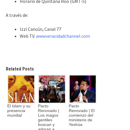
Horario de Quintana Roo (GMT-5)
A través de:
Izzi Cancún, Canal 77
Web T.V.
www.veracidadchannel.com
Related Posts
El Islam y su
Pacto
Pacto
presencia
Renovado |
Renovado | El
mundial
Los magos
comienzo del
gentiles
ministerio de
buscan y
Yeshúa
adoran a