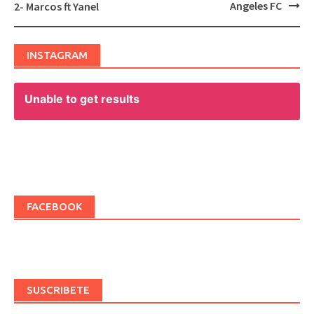
Post
Angeles FC
2- Marcos ft Yanel
navigation
INSTAGRAM
Unable to get results
FACEBOOK
SUSCRIBETE