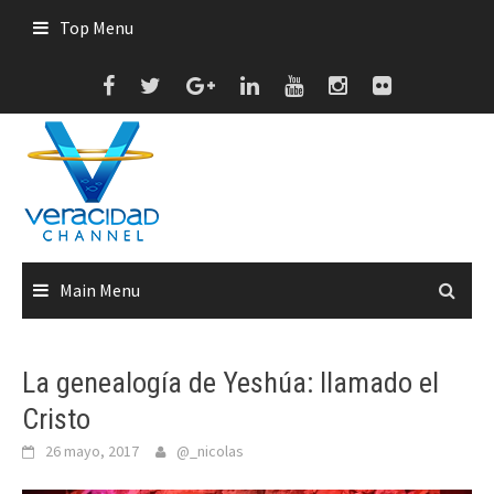
Skip
Top Menu
to
content
Main Menu
La genealogía de Yeshúa: llamado el
Cristo
26 mayo, 2017
@_nicolas