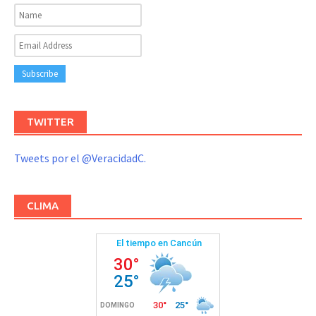
TWITTER
Tweets por el @VeracidadC.
CLIMA