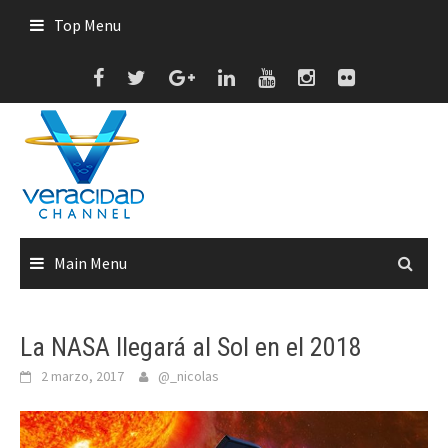
Skip
Top Menu
to
content
Main Menu
La NASA llegará al Sol en el 2018
2 marzo, 2017
@_nicolas