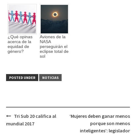
¿Qué opinas
Aviones de la
acerca de la
NASA
equidad de
perseguirán el
género?
eclipse total de
sol
POSTED UNDER
NOTICIAS
Tri Sub 20 califica al
‘Mujeres deben ganar menos
Post
porque son menos
mundial 2017
navigation
inteligentes’: legislador