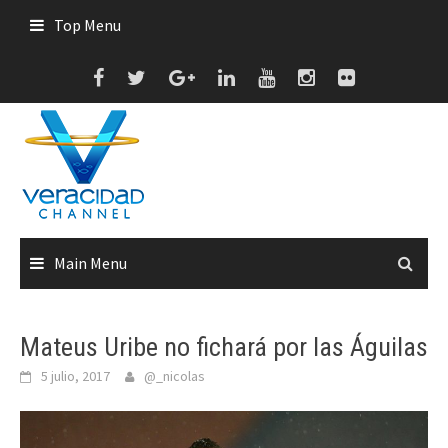
Skip
Top Menu
to
content
Main Menu
Mateus Uribe no fichará por las Águilas
5 julio, 2017
@_nicolas