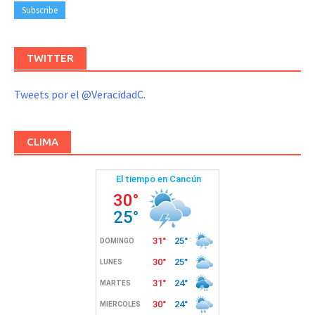
TWITTER
Tweets por el @VeracidadC.
CLIMA