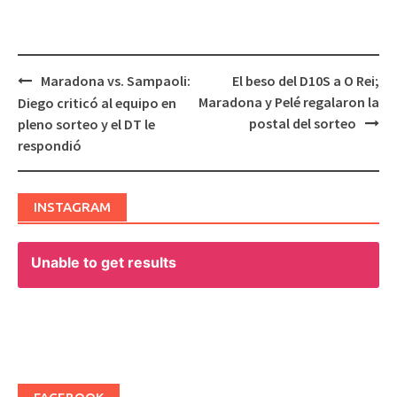
Maradona vs. Sampaoli:
El beso del D10S a O Rei;
Post
Maradona y Pelé regalaron la
Diego criticó al equipo en
navigation
postal del sorteo
pleno sorteo y el DT le
respondió
INSTAGRAM
Unable to get results