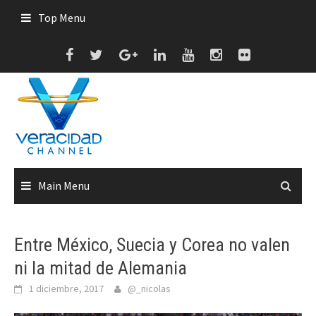
Skip
Top Menu
to
content
Main Menu
Entre México, Suecia y Corea no valen
ni la mitad de Alemania
1 diciembre, 2017
@_nicolas