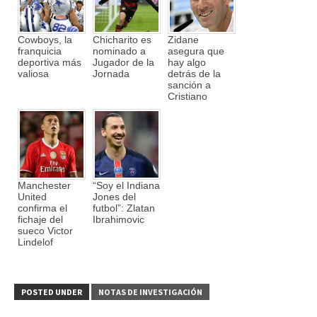
Cowboys, la
Chicharito es
Zidane
franquicia
nominado a
asegura que
deportiva más
Jugador de la
hay algo
valiosa
Jornada
detrás de la
sanción a
Cristiano
Manchester
“Soy el Indiana
United
Jones del
confirma el
futbol”: Zlatan
fichaje del
Ibrahimovic
sueco Victor
Lindelof
POSTED UNDER
NOTAS DE INVESTIGACIÓN