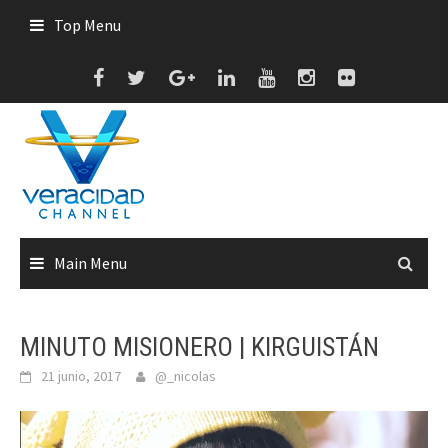
Skip
Top Menu
to
content
Main Menu
MINUTO MISIONERO | KIRGUISTÁN
21 junio, 2017
@_nicolas