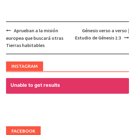
Aprueban a la misión
Génesis verso a verso |
Post
Estudio de Génesis 1:3
europea que buscará otras
navigation
Tierras habitables
INSTAGRAM
Unable to get results
FACEBOOK