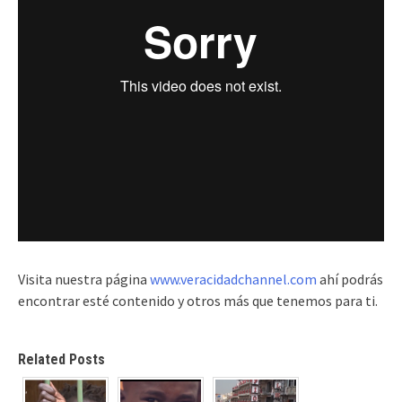
Visita nuestra página
www.veracidadchannel.com
ahí podrás
encontrar esté contenido y otros más que tenemos para ti.
Related Posts