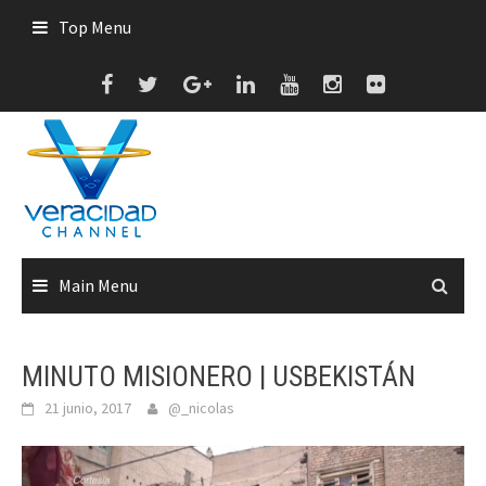
Skip
Top Menu
to
content
Main Menu
MINUTO MISIONERO | USBEKISTÁN
21 junio, 2017
@_nicolas