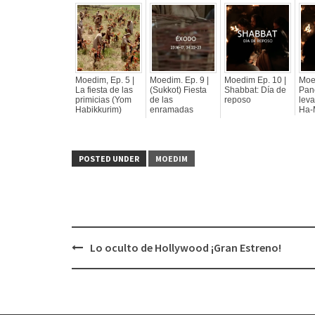
Moedim, Ep. 5 |
Moedim. Ep. 9 |
Moedim Ep. 10 |
Moe
La fiesta de las
(Sukkot) Fiesta
Shabbat: Día de
Pan
primicias (Yom
de las
reposo
lev
Habikkurim)
enramadas
Ha-
POSTED UNDER
MOEDIM
Lo oculto de Hollywood ¡Gran Estreno!
Post
navigation