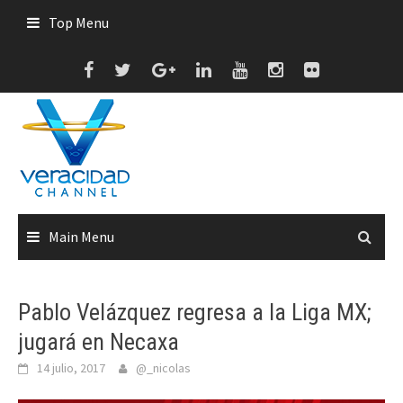
Skip
Top Menu
to
content
Main Menu
Pablo Velázquez regresa a la Liga MX;
jugará en Necaxa
14 julio, 2017
@_nicolas