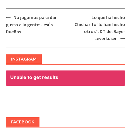
No jugamos para dar
“Lo que ha hecho
Post
‘Chicharito’ lo han hecho
gusto a la gente: Jesús
navigation
otros”: DT del Bayer
Dueñas
Leverkusen
INSTAGRAM
Unable to get results
FACEBOOK