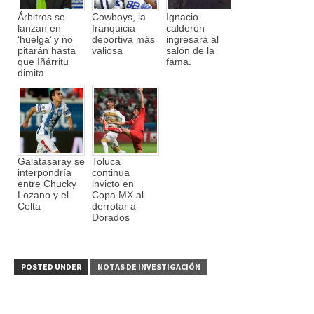
Árbitros se
Cowboys, la
Ignacio
lanzan en
franquicia
calderón
‘huelga’ y no
deportiva más
ingresará al
pitarán hasta
valiosa
salón de la
que Iñárritu
fama.
dimita
Galatasaray se
Toluca
interpondría
continua
entre Chucky
invicto en
Lozano y el
Copa MX al
Celta
derrotar a
Dorados
POSTED UNDER
NOTAS DE INVESTIGACIÓN