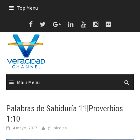
Skip
Top Menu
to
content
Main Menu
Palabras de Sabiduría 11|Proverbios
1:10
4 mayo, 2017
@_nicolas