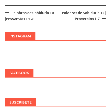
Palabras de Sabiduría 10
Palabras de Sabiduría 12 |
Post
Proverbios 1:7
|Proverbios 1:1-6
navigation
INSTAGRAM
FACEBOOK
SUSCRIBETE