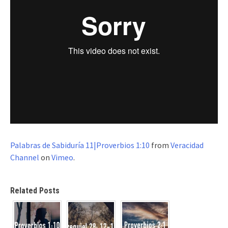
Palabras de Sabiduría 11|Proverbios 1:10
from
Veracidad
Channel
on
Vimeo
.
Related Posts