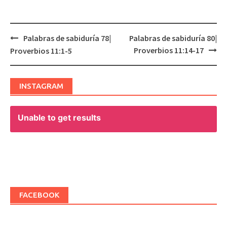
Palabras de sabiduría 78|
Palabras de sabiduría 80|
Post
Proverbios 11:14-17
Proverbios 11:1-5
navigation
INSTAGRAM
Unable to get results
FACEBOOK