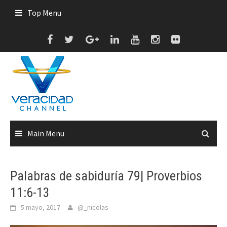
Skip
Top Menu
to
content
Main Menu
Palabras de sabiduría 79| Proverbios
11:6-13
5 mayo, 2017
@_nicolas