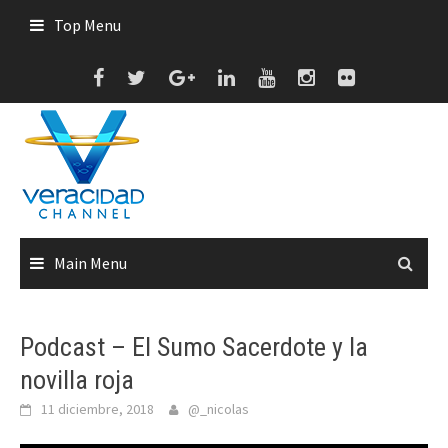
Skip
Top Menu
to
content
Main Menu
Podcast – El Sumo Sacerdote y la
novilla roja
11 diciembre, 2018
@_nicolas