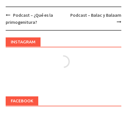
Podcast – ¿Qué es la
Podcast – Balac y Balaam
Post
primogenitura?
navigation
INSTAGRAM
FACEBOOK