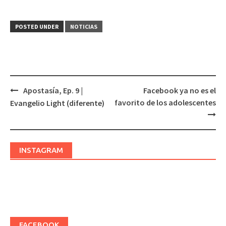
POSTED UNDER
NOTICIAS
Apostasía, Ep. 9 |
Facebook ya no es el
Post
favorito de los adolescentes
Evangelio Light (diferente)
navigation
INSTAGRAM
FACEBOOK