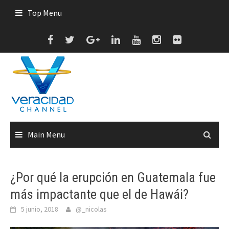
Skip
Top Menu
to
content
Main Menu
¿Por qué la erupción en Guatemala fue
más impactante que el de Hawái?
5 junio, 2018
@_nicolas