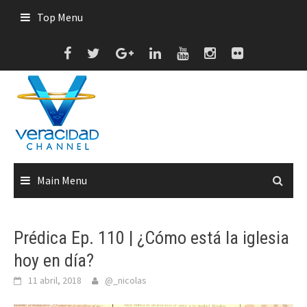
Skip
Top Menu
to
content
Main Menu
Prédica Ep. 110 | ¿Cómo está la iglesia
hoy en día?
11 abril, 2018
@_nicolas