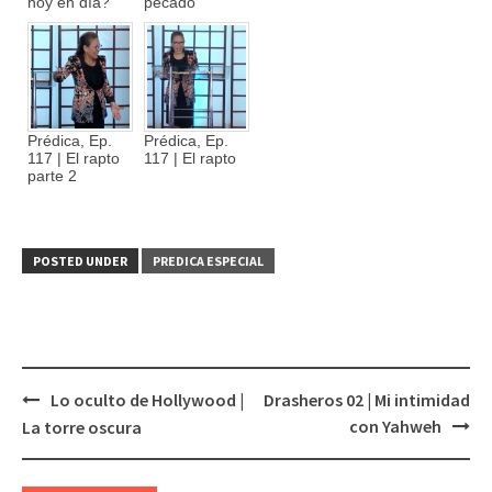
hoy en día?
pecado
Prédica, Ep.
Prédica, Ep.
117 | El rapto
117 | El rapto
parte 2
POSTED UNDER
PREDICA ESPECIAL
Lo oculto de Hollywood |
Drasheros 02 | Mi intimidad
Post
con Yahweh
La torre oscura
navigation