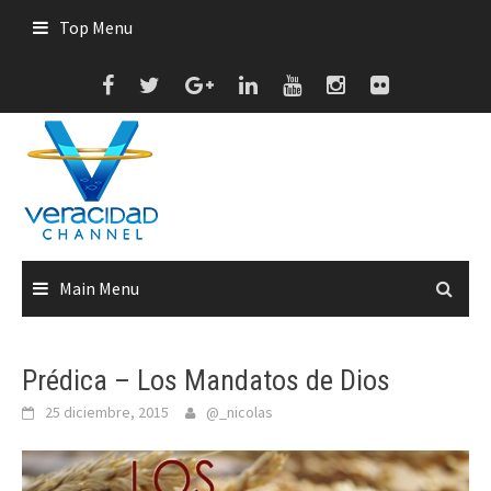
Skip
Top Menu
to
content
Main Menu
Prédica – Los Mandatos de Dios
25 diciembre, 2015
@_nicolas