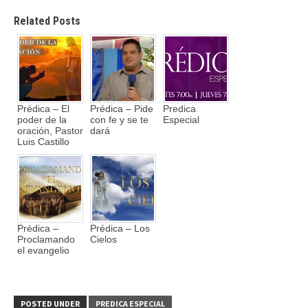
Related Posts
Prédica – El
Prédica – Pide
Predica
poder de la
con fe y se te
Especial
oración, Pastor
dará
Luis Castillo
Prédica –
Prédica – Los
Proclamando
Cielos
el evangelio
POSTED UNDER
PREDICA ESPECIAL