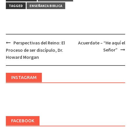
TAGGED
ENSEÑANZA BIBLICA
Perspectivas del Reino: El
Acuerdate – “He aquí el
Post
Señor”
Proceso de ser discípulo, Dr.
navigation
Howard Morgan
INSTAGRAM
FACEBOOK